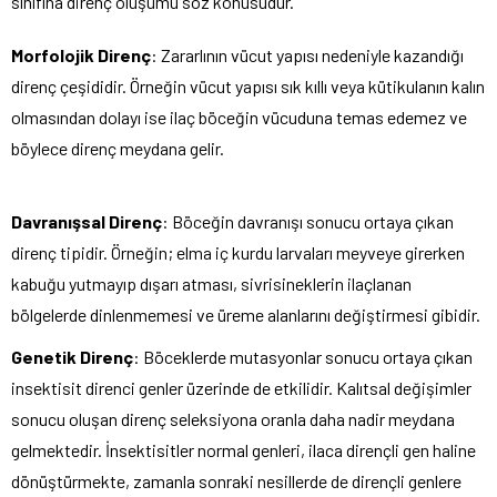
sınıfına direnç oluşumu söz konusudur.
Morfolojik Direnç
: Zararlının vücut yapısı nedeniyle kazandığı
direnç çeşididir. Örneğin vücut yapısı sık kıllı veya kütikulanın kalın
olmasından dolayı ise ilaç böceğin vücuduna temas edemez ve
böylece direnç meydana gelir.
Davranışsal Direnç
: Böceğin davranışı sonucu ortaya çıkan
direnç tipidir. Örneğin; elma iç kurdu larvaları meyveye girerken
kabuğu yutmayıp dışarı atması, sivrisineklerin ilaçlanan
bölgelerde dinlenmemesi ve üreme alanlarını değiştirmesi gibidir.
Genetik Direnç
: Böceklerde mutasyonlar sonucu ortaya çıkan
insektisit direnci genler üzerinde de etkilidir. Kalıtsal değişimler
sonucu oluşan direnç seleksiyona oranla daha nadir meydana
gelmektedir. İnsektisitler normal genleri, ilaca dirençli gen haline
dönüştürmekte, zamanla sonraki nesillerde de dirençli genlere