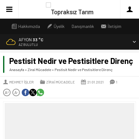
Hakkımızda
Üyelik
Danışmanlık
İletişim
AFYON
33 °C
AZ BULUTLU
Pestisit Nedir ve Pestisitlere Direnç
Anasayfa
»
Zirai Mücadele
»
Pestisit Nedir ve Pestisitlere Direnç
MEHMET İŞLER
ZIRAI MÜCADELE
21.01.2021
1
A
A
+
-