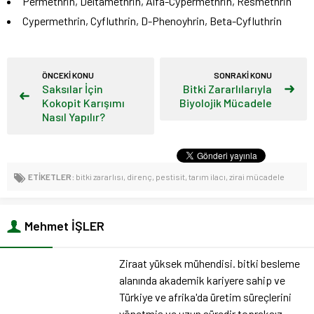
Permethrin, Deltamethrin, Alfa-Cypermethrin, Resmethrin
Cypermethrin, Cyfluthrin, D-Phenoyhrin, Beta-Cyfluthrin
ÖNCEKİ KONU
SONRAKİ KONU
Saksılar İçin
Bitki Zararlılarıyla
Kokopit Karışımı
Biyolojik Mücadele
Nasıl Yapılır?
ETİKETLER:
bitki zararlısı
,
direnç
,
pestisit
,
tarım ilacı
,
zirai mücadele
Mehmet İŞLER
Ziraat yüksek mühendisi. bitki besleme
alanında akademik kariyere sahip ve
Türkiye ve afrika'da üretim süreçlerini
yönetmiş ve uzun süredir topraksız