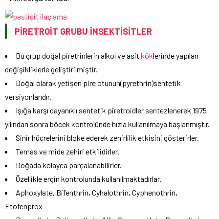
PİRETROİT GRUBU İNSEKTİSİTLER
Bu grup doğal piretrinlerin alkol ve asit
kök
lerinde yapılan
değişikliklerle geliştirilmiştir.
Doğal olarak yetişen pire otunun(pyrethrin)sentetik
versiyonlarıdır.
Işığa karşı dayanıklı sentetik piretroidler sentezlenerek 1975
yılından sonra böcek kontrolünde hızla kullanılmaya başlanmıştır.
Sinir hücrelerini bloke ederek zehirlilik etkisini gösterirler.
Temas ve mide zehiri etkilidirler.
Doğada kolayca parçalanabilirler.
Özellikle ergin kontrolunda kullanılmaktadırlar.
Aphoxylate, Bifenthrin, Cyhalothrin, Cyphenothrin,
Etofenprox