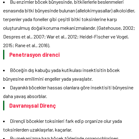
Bu enzimler böcek bünyesinde, bitkilerlerle beslenmeleri
esnasında bitki bünyesinde bulunan (allelokimyasallar) alkoloidler,
terpenler yada foneller gibi çeşitli bitki toksinlerine karşı
oluşturulmuş doğal koruma mekanizmalarıdır. (Gatehouse, 2002;
Despres et al., 2007; War et al., 2012; Heidel-Fischer ve Vogel,
2015; Rane et al., 2016).
Penetrasyon direnci
Böceğin dış kabuğu yada kutikulası insektisitin böcek
bünyesine emilimini engeller yada yavaşlatır.
Dayanıklı böcekler hassas olanlara göre insektisiti bünyesine
daha yavaş absorblar.
Davranışsal Direnç
Dirençli böcekler toksinleri fark edip organize olur yada
toksinlerden uzaklaşırlar, kaçarlar.
Bu mekanizma bazı böcek türlerinde organochlorines,