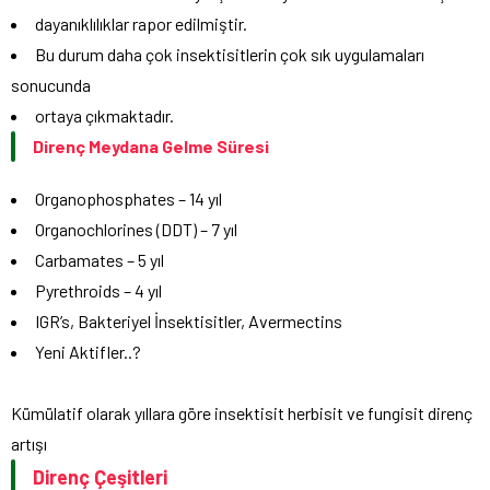
dayanıklılıklar rapor edilmiştir.
Bu durum daha çok insektisitlerin çok sık uygulamaları
sonucunda
ortaya çıkmaktadır.
Direnç Meydana Gelme Süresi
Organophosphates – 14 yıl
Organochlorines (DDT) – 7 yıl
Carbamates – 5 yıl
Pyrethroids – 4 yıl
IGR’s, Bakteriyel İnsektisitler, Avermectins
Yeni Aktifler..?
Kümülatif olarak yıllara göre insektisit herbisit ve fungisit direnç
artışı
Direnç Çeşitleri