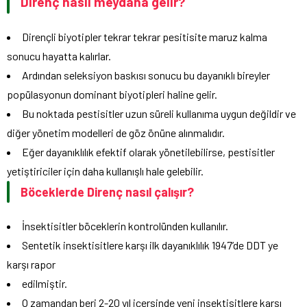
Direnç nasıl meydana gelir?
Dirençli biyotipler tekrar tekrar pesitisite maruz kalma
sonucu hayatta kalırlar.
Ardından seleksiyon baskısı sonucu bu dayanıklı bireyler
popülasyonun dominant biyotipleri haline gelir.
Bu noktada pestisitler uzun süreli kullanıma uygun değildir ve
diğer yönetim modelleri de göz önüne alınmalıdır.
Eğer dayanıklılık efektif olarak yönetilebilirse, pestisitler
yetiştiriciler için daha kullanışlı hale gelebilir.
Böceklerde Direnç nasıl çalışır?
İnsektisitler böceklerin kontrolünden kullanılır.
Sentetik insektisitlere karşı ilk dayanıklılık 1947’de DDT ye
karşı rapor
edilmiştir.
O zamandan beri 2-20 yıl içersinde yeni insektisitlere karşı