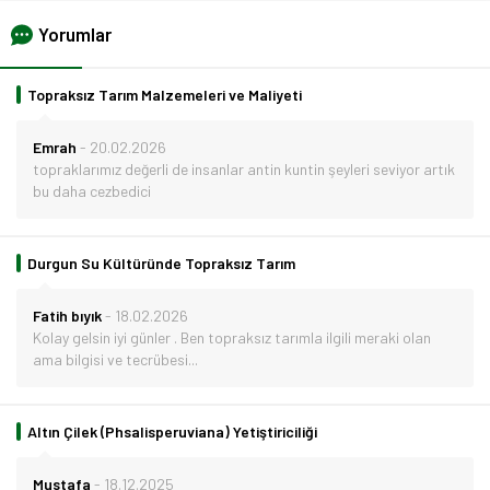
Yorumlar
Topraksız Tarım Malzemeleri ve Maliyeti
Emrah
-
20.02.2026
topraklarımız değerli de insanlar antin kuntin şeyleri seviyor artık
bu daha cezbedici
Durgun Su Kültüründe Topraksız Tarım
Fatih bıyık
-
18.02.2026
Kolay gelsin iyi günler . Ben topraksız tarımla ilgili meraki olan
ama bilgisi ve tecrübesi...
Altın Çilek (Phsalisperuviana) Yetiştiriciliği
Mustafa
-
18.12.2025