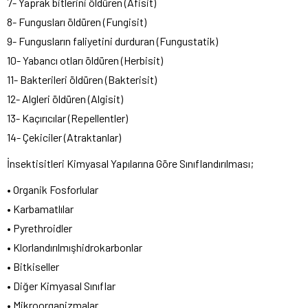
7- Yaprak bitlerini öldüren (Afisit)
8- Fungusları öldüren (Fungisit)
9- Fungusların faliyetini durduran (Fungustatik)
10- Yabancı otları öldüren (Herbisit)
11- Bakterileri öldüren (Bakterisit)
12- Algleri öldüren (Algisit)
13- Kaçırıcılar (Repellentler)
14- Çekiciler (Atraktanlar)
İnsektisitleri Kimyasal Yapılarına Göre Sınıflandırılması;
• Organik Fosforlular
• Karbamatlılar
• Pyrethroidler
• Klorlandırılmışhidrokarbonlar
• Bitkiseller
• Diğer Kimyasal Sınıflar
• Mikroorganizmalar