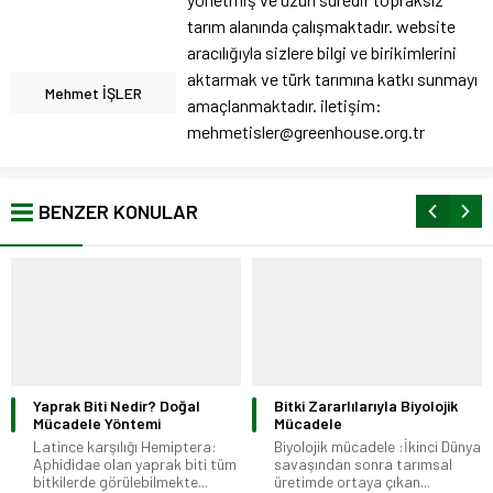
tarım alanında çalışmaktadır. website
aracılığıyla sizlere bilgi ve birikimlerini
aktarmak ve türk tarımına katkı sunmayı
Mehmet İŞLER
amaçlanmaktadır. iletişim:
mehmetisler@greenhouse.org.tr
BENZER KONULAR
Bitki Zararlılarıyla Biyolojik
Yabancı Otlar ile Mücadele
Mücadele
Yöntemleri
Biyolojik mücadele :İkinci Dünya
Yabani ot – Yabancı ot nedir?
savaşından sonra tarımsal
Kültüre alınmamış, doğadaki
üretimde ortaya çıkan...
otsu...