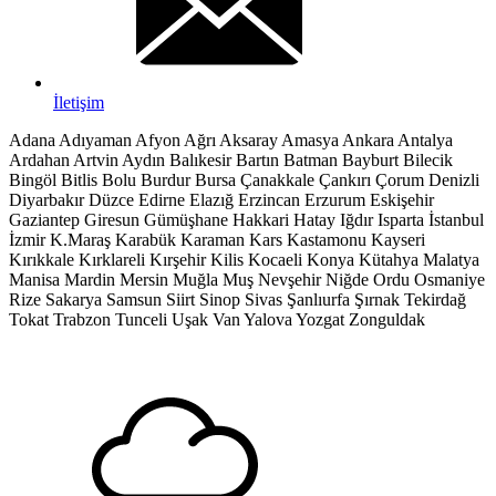
İletişim
Adana
Adıyaman
Afyon
Ağrı
Aksaray
Amasya
Ankara
Antalya
Ardahan
Artvin
Aydın
Balıkesir
Bartın
Batman
Bayburt
Bilecik
Bingöl
Bitlis
Bolu
Burdur
Bursa
Çanakkale
Çankırı
Çorum
Denizli
Diyarbakır
Düzce
Edirne
Elazığ
Erzincan
Erzurum
Eskişehir
Gaziantep
Giresun
Gümüşhane
Hakkari
Hatay
Iğdır
Isparta
İstanbul
İzmir
K.Maraş
Karabük
Karaman
Kars
Kastamonu
Kayseri
Kırıkkale
Kırklareli
Kırşehir
Kilis
Kocaeli
Konya
Kütahya
Malatya
Manisa
Mardin
Mersin
Muğla
Muş
Nevşehir
Niğde
Ordu
Osmaniye
Rize
Sakarya
Samsun
Siirt
Sinop
Sivas
Şanlıurfa
Şırnak
Tekirdağ
Tokat
Trabzon
Tunceli
Uşak
Van
Yalova
Yozgat
Zonguldak