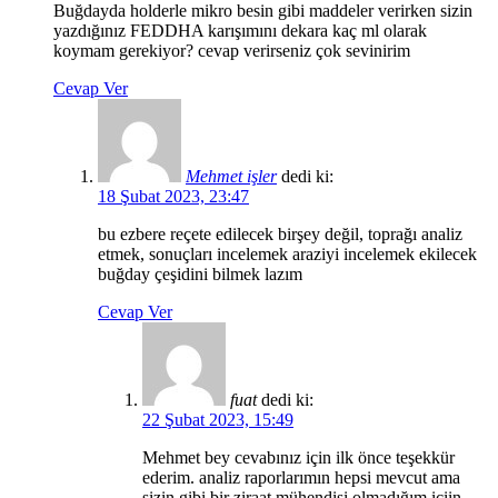
Buğdayda holderle mikro besin gibi maddeler verirken sizin
yazdığınız FEDDHA karışımını dekara kaç ml olarak
koymam gerekiyor? cevap verirseniz çok sevinirim
Cevap Ver
Mehmet işler
dedi ki:
18 Şubat 2023, 23:47
bu ezbere reçete edilecek birşey değil, toprağı analiz
etmek, sonuçları incelemek araziyi incelemek ekilecek
buğday çeşidini bilmek lazım
Cevap Ver
fuat
dedi ki:
22 Şubat 2023, 15:49
Mehmet bey cevabınız için ilk önce teşekkür
ederim. analiz raporlarımın hepsi mevcut ama
sizin gibi bir ziraat mühendisi olmadığım içiin