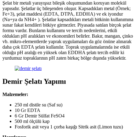
Şelat bir metali yarayışsız bileşik oluşumundan koruyan molekül
yapısıdır. Şelatlar üç bileşenden oluşur. Kapsadıkları metal (Örnek;
Fe+3), şelat maddesi (EDTA, DTPA, EDDHA) ve ek iyondur
(Na+ya da NH4+ ). Şelatlar kapsadıkları metali bitkinin kullanımına
sunar fakat kendileri bitkiye girmezler. Piyasada satılan birçok şelat
formu vardır. Bunların kullanımı ve tercih nedenlerini, etkili
oldukları pH aralıkları ve ekonomileri belirler. Bakır, mangan, çinko
vb. mikro-elementlerde yaprak uygulamaları da göz önüne alınarak
daha çok EDTA şelatı kullanılır. Toprak uygulamalarında ise etkili
olduğu pH aralığı en yüksek olan EDDHA şelatı tercih edilir ki
yurdumuz topraklarının pH zaten birkaç bölge dışında yüksektir.
Demir Şelatı Yapımı
Malzemeler:
250 ml distile su (Saf su)
10 Gr EDTA
6 Gr Demir Sülfat FeSO4
500 ml ölçülü kap
Fosforik asit veya 1 çorba kaşığı Sitrik asit (Limon tuzu)