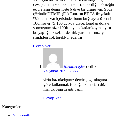
cevaplamam zor. benim sormak istediğim örneğin
gübretaşın demir forte 6 diye bir ürünü var. Suda
çözünür DEMİR (Fe) Tamamı EDTA ile şelatlı
%6 demir var içerisinde. bunu buğdayda önerisi
100lt suya 75-100 cc koy diyor. bundan dolayı
sormuşrum size 100lt suya nekadar koymalıyım
bu yaptığınız şelatlı demiri. yardımlarınız için
şimdiden çok teşekkür ederim
Cevap Ver
Mehmet işler
dedi ki:
24 Şubat 2023, 23:22
sizin hazırladıgınız demir yogunluguna
göre kullanmak istediğiniz miktarı düz
mantık oran orantı yapın.
Cevap Ver
Kategoriler
Aeroponik