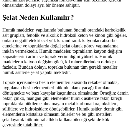
olmasından dolayı ayrı bir öneme sahiptir.
Şelat Neden Kullanılır?
Humik maddeler, yapılarında bulunan önemli orandaki karboksilik
asit grupları, fenolik ve alkolik hidroksil keton ve kinon gibi öğeler,
onlara negatif elektriksel yük kazandırarak katyonları absorbe
etmelerine ve topraklarda doğal şelat olarak görev yapmalarına
imkân vermektedir. Humik maddeler, toprakların katyon değişim
kapasitelerini artırır ve toprak verimliliğini yükseltir. Humik
maddelerin katyon değişim gücü, kil minerallerinden oldukça
fazladır. Bundan dolayı, toprakta bulunan tüm gerekli metaller
humik asitlerle şelat yapabilmektedir.
Toprak içerisindeki besin elementleri arasında rekabet olmakta,
uygulanan besin elementleri bitkinin alamayacağı formlara
dönüşmekte ve bazı kayıplar kaçınılmaz olmaktadır. Örneğin; demir,
bakır, çinko, mangan gibi elementler humik asitlerce fakir, kireçli
topraklarda bitkilerce alınamayan metal karbonatlara, oksitlere,
sülfitlere ve hidroksitlere dönüşebilirler. Humik asitler, demir gibi
elementlerin kristalize olmasını önlerler ve bu gibi metalleri
şelatlayarak bitkinin rahatlıkla kullanabileceği şekilde kök
çevresinde tutabilirler.