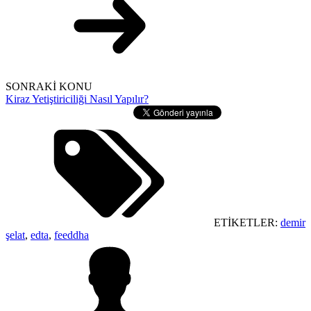
SONRAKİ KONU
Kiraz Yetiştiriciliği Nasıl Yapılır?
ETİKETLER:
demir
şelat
,
edta
,
feeddha