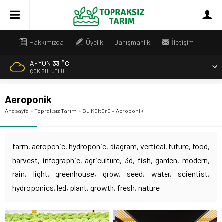
Hakkımızda
Üyelik
Danışmanlık
İletişim
AFYON
33 °C
ÇOK BULUTLU
Aeroponik
Anasayfa
»
Topraksız Tarım
»
Su Kültürü
»
Aeroponik
farm, aeroponic, hydroponic, diagram, vertical, future, food,
harvest, infographic, agriculture, 3d, fish, garden, modern,
rain, light, greenhouse, grow, seed, water, scientist,
hydroponics, led, plant, growth, fresh, nature