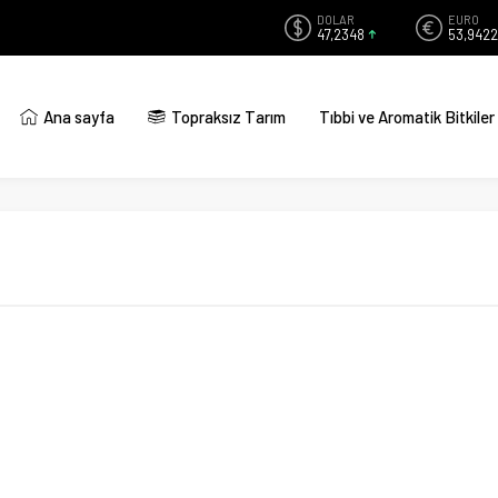
DOLAR
EURO
47,2348
53,9422
Ana sayfa
Topraksız Tarım
Tıbbi ve Aromatik Bitkiler