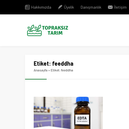
Hakkımızda
Üyelik
Danışmanlık
İletişim
Etiket:
feeddha
Anasayfa
»
Etiket: feeddha