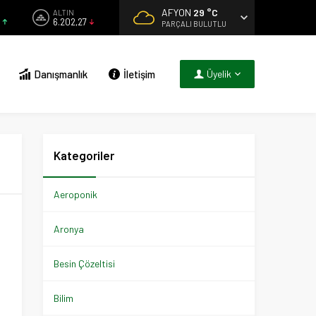
AFYON
29 °C
ALTIN
6.202,27
PARÇALI BULUTLU
Danışmanlık
İletişim
Üyelik
Kategoriler
Aeroponik
Aronya
Besin Çözeltisi
Bilim