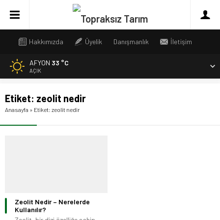
Hakkımızda
Üyelik
Danışmanlık
İletişim
AFYON
33 °C
AÇIK
Etiket:
zeolit nedir
Anasayfa
»
Etiket: zeolit nedir
Zeolit Nedir – Nerelerde
Kullanılır?
Zeolit, bir dizi özelliğe sahip