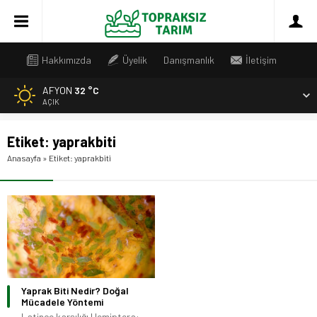
Hakkımızda
Üyelik
Danışmanlık
İletişim
AFYON
32 °C
AÇIK
Etiket:
yaprakbiti
Anasayfa
»
Etiket: yaprakbiti
Yaprak Biti Nedir? Doğal
Mücadele Yöntemi
Latince karşılığı Hemiptera: