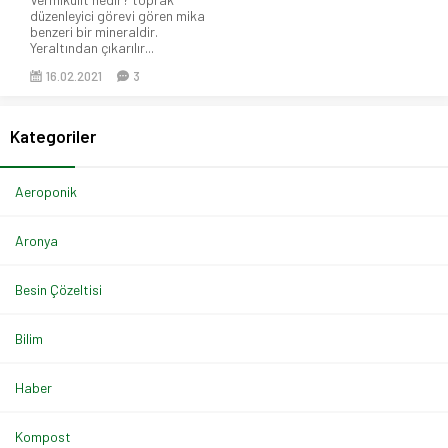
düzenleyici görevi gören mika
benzeri bir mineraldir.
Yeraltından çıkarılır...
16.02.2021
3
Kategoriler
Aeroponik
Aronya
Besin Çözeltisi
Bilim
Haber
Kompost