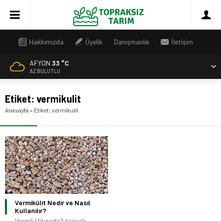
Hakkımızda
Üyelik
Danışmanlık
İletişim
AFYON
33 °C
AZ BULUTLU
Etiket:
vermikulit
Anasayfa
»
Etiket: vermikulit
Vermikülit Nedir ve Nasıl
Kullanılır?
Vermikülit nedir? toprak