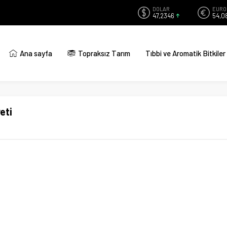
DOLAR
EURO
47,2346
54,0
Ana sayfa
Topraksız Tarım
Tıbbi ve Aromatik Bitkiler
eti