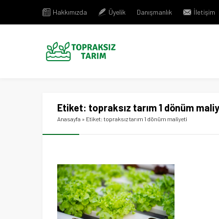
Hakkımızda
Üyelik
Danışmanlık
İletişim
Etiket:
topraksız tarım 1 dönüm maliy
Anasayfa
»
Etiket: topraksız tarım 1 dönüm maliyeti