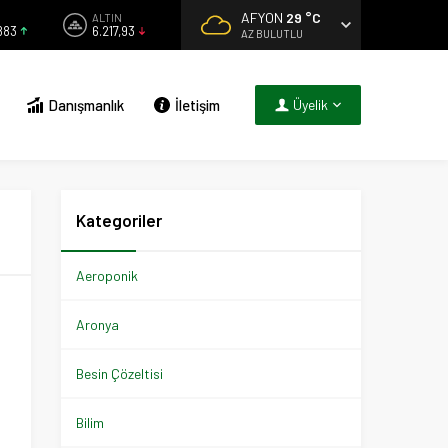
AFYON
29 °C
ALTIN
883
6.217,93
AZ BULUTLU
Danışmanlık
İletişim
Üyelik
Kategoriler
Aeroponik
Aronya
Besin Çözeltisi
Bilim