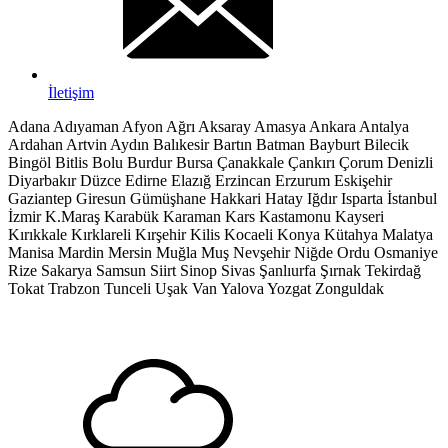
İletişim
Adana
Adıyaman
Afyon
Ağrı
Aksaray
Amasya
Ankara
Antalya
Ardahan
Artvin
Aydın
Balıkesir
Bartın
Batman
Bayburt
Bilecik
Bingöl
Bitlis
Bolu
Burdur
Bursa
Çanakkale
Çankırı
Çorum
Denizli
Diyarbakır
Düzce
Edirne
Elazığ
Erzincan
Erzurum
Eskişehir
Gaziantep
Giresun
Gümüşhane
Hakkari
Hatay
Iğdır
Isparta
İstanbul
İzmir
K.Maraş
Karabük
Karaman
Kars
Kastamonu
Kayseri
Kırıkkale
Kırklareli
Kırşehir
Kilis
Kocaeli
Konya
Kütahya
Malatya
Manisa
Mardin
Mersin
Muğla
Muş
Nevşehir
Niğde
Ordu
Osmaniye
Rize
Sakarya
Samsun
Siirt
Sinop
Sivas
Şanlıurfa
Şırnak
Tekirdağ
Tokat
Trabzon
Tunceli
Uşak
Van
Yalova
Yozgat
Zonguldak