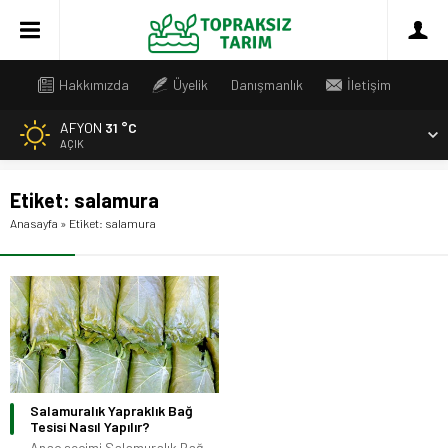
Hakkımızda
Üyelik
Danışmanlık
İletişim
AFYON
31 °C
AÇIK
Etiket:
salamura
Anasayfa
»
Etiket: salamura
Salamuralık Yapraklık Bağ
Tesisi Nasıl Yapılır?
Anaç seçimi Salamuralık Bağ