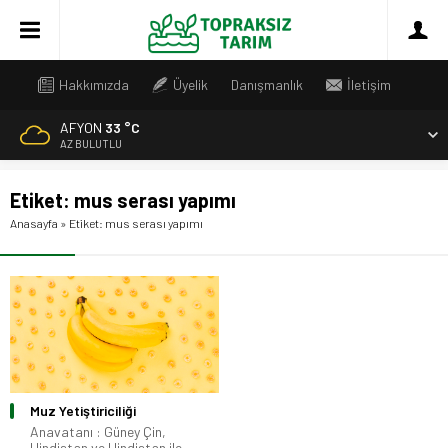
Hakkımızda
Üyelik
Danışmanlık
İletişim
AFYON
33 °C
AZ BULUTLU
Etiket:
mus serası yapımı
Anasayfa
»
Etiket: mus serası yapımı
Muz Yetiştiriciliği
Anavatanı : Güney Çin,
Hindistan ve Hindistan ile