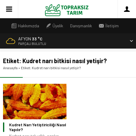
Hakkımızda
Üyelik
Danışmanlık
İletişim
AFYON
33 °C
PARÇALI BULUTLU
Etiket:
Kudret narı bitkisi nasıl yetişir?
Anasayfa
»
Etiket: Kudret narı bitkisi nasıl yetişir?
Kudret Narı Yetiştiriciliği Nasıl
Yapılır?
Kudret narı tek yıllık, sarılıcı