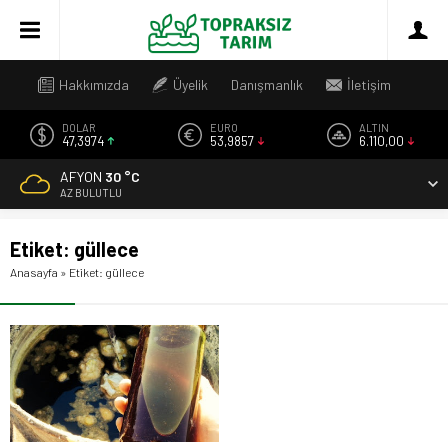
Hakkımızda
Üyelik
Danışmanlık
İletişim
DOLAR
EURO
ALTIN
47,3974
53,9857
6.110,00
AFYON
30 °C
AZ BULUTLU
Etiket:
güllece
Anasayfa
»
Etiket: güllece