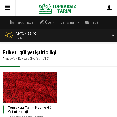
Hakkımızda
Üyelik
Danışmanlık
İletişim
AFYON
33 °C
AÇIK
Etiket:
gül yetiştiriciliği
Anasayfa
»
Etiket: gül yetiştiriciliği
Topraksız Tarım Kesme Gül
Yetiştiriciliği
Topraksız tarım, toprak