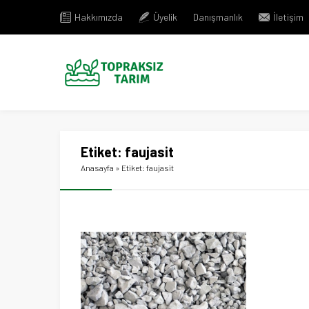
Hakkımızda
Üyelik
Danışmanlık
İletişim
Etiket:
faujasit
Anasayfa
»
Etiket: faujasit