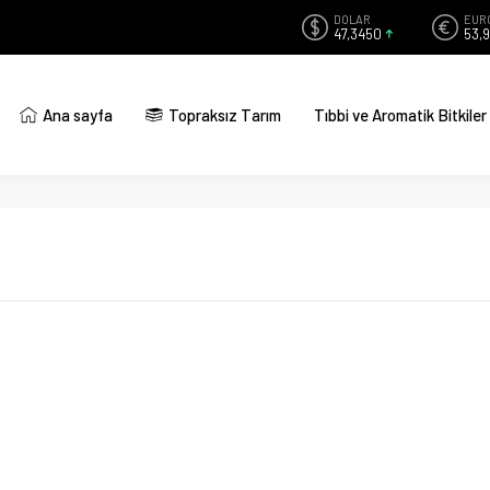
DOLAR
EUR
47,3450
53,
Ana sayfa
Topraksız Tarım
Tıbbi ve Aromatik Bitkiler