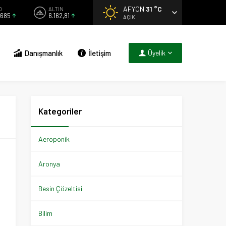
AFYON
31 °C
O
ALTIN
9685
6.162,81
AÇIK
Danışmanlık
İletişim
Üyelik
Kategoriler
Aeroponik
Aronya
Besin Çözeltisi
Bilim