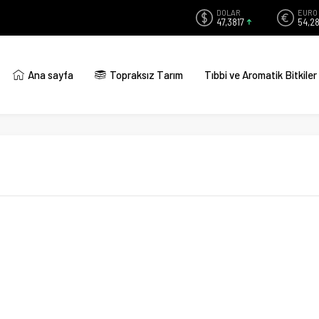
DOLAR
EURO
47,3817
54,2
Ana sayfa
Topraksız Tarım
Tıbbi ve Aromatik Bitkiler