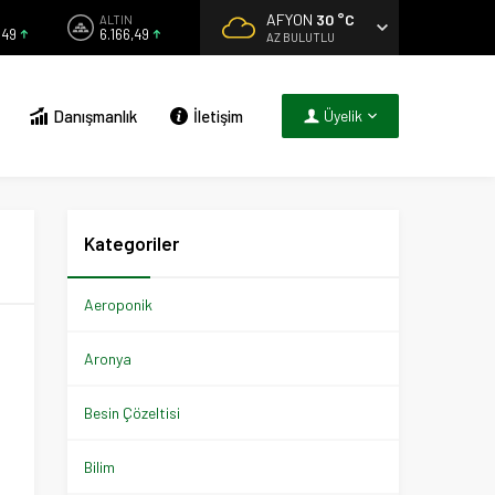
AFYON
30 °C
ALTIN
849
6.166,49
AZ BULUTLU
Danışmanlık
İletişim
Üyelik
Kategoriler
Aeroponik
Aronya
Besin Çözeltisi
Bilim