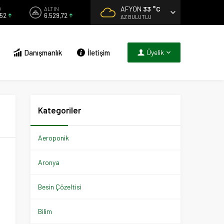
AFYON
33 °C
O
ALTIN
152
6.529,72
AZ BULUTLU
Danışmanlık
İletişim
Üyelik
Kategoriler
Aeroponik
Aronya
Besin Çözeltisi
Bilim