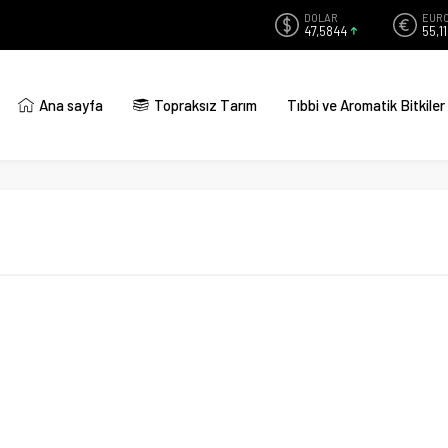
DOLAR
EUR
47,5844
55,1
Ana sayfa
Topraksız Tarım
Tıbbi ve Aromatik Bitkiler