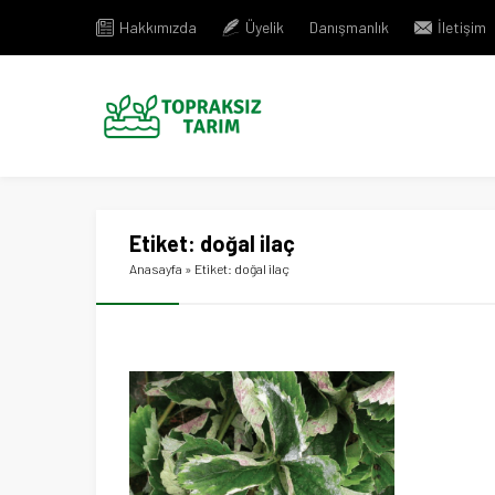
Hakkımızda
Üyelik
Danışmanlık
İletişim
Etiket:
doğal ilaç
Anasayfa
»
Etiket: doğal ilaç