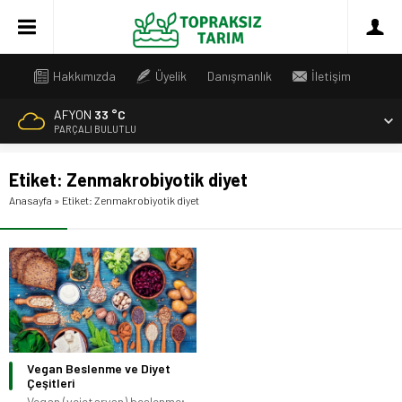
Hakkımızda
Üyelik
Danışmanlık
İletişim
AFYON
33 °C
PARÇALI BULUTLU
Etiket:
Zenmakrobiyotik diyet
Anasayfa
»
Etiket: Zenmakrobiyotik diyet
Vegan Beslenme ve Diyet
Çeşitleri
Vegan (vejetaryan) beslenme;