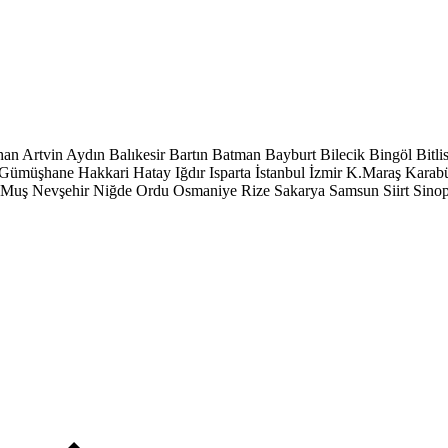
han
Artvin
Aydın
Balıkesir
Bartın
Batman
Bayburt
Bilecik
Bingöl
Bitli
Gümüşhane
Hakkari
Hatay
Iğdır
Isparta
İstanbul
İzmir
K.Maraş
Karab
Muş
Nevşehir
Niğde
Ordu
Osmaniye
Rize
Sakarya
Samsun
Siirt
Sino