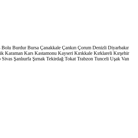
s
Bolu
Burdur
Bursa
Çanakkale
Çankırı
Çorum
Denizli
Diyarbakır
ük
Karaman
Kars
Kastamonu
Kayseri
Kırıkkale
Kırklareli
Kırşehir
p
Sivas
Şanlıurfa
Şırnak
Tekirdağ
Tokat
Trabzon
Tunceli
Uşak
Van