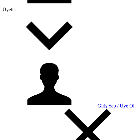
Üyelik
Giriş Yap / Üye Ol