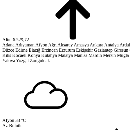
Altın
6.529,72
Adana
Adıyaman
Afyon
Ağrı
Aksaray
Amasya
Ankara
Antalya
Arda
Düzce
Edirne
Elazığ
Erzincan
Erzurum
Eskişehir
Gaziantep
Giresun
Kilis
Kocaeli
Konya
Kütahya
Malatya
Manisa
Mardin
Mersin
Muğla
Yalova
Yozgat
Zonguldak
Afyon
33 °C
Az Bulutlu