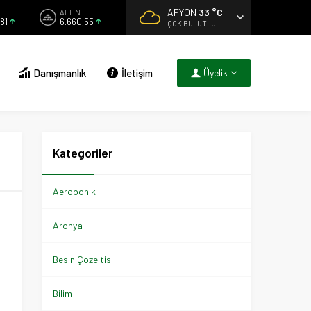
AFYON
33 °C
ALTIN
81
6.660,55
ÇOK BULUTLU
Danışmanlık
İletişim
Üyelik
Kategoriler
Aeroponik
Aronya
Besin Çözeltisi
Bilim