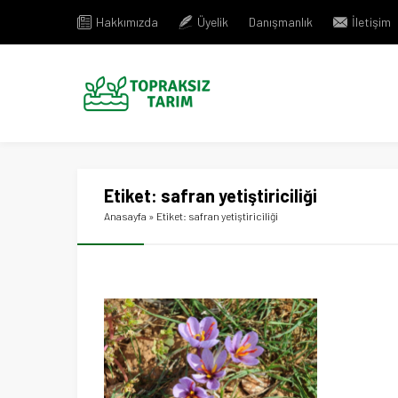
Hakkımızda
Üyelik
Danışmanlık
İletişim
Etiket:
safran yetiştiriciliği
Anasayfa
»
Etiket: safran yetiştiriciliği