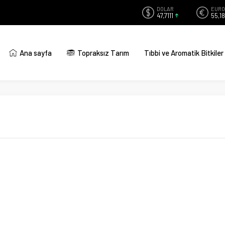
DOLAR
EURO
47,7111
55,18
Ana sayfa
Topraksız Tarım
Tıbbi ve Aromatik Bitkiler