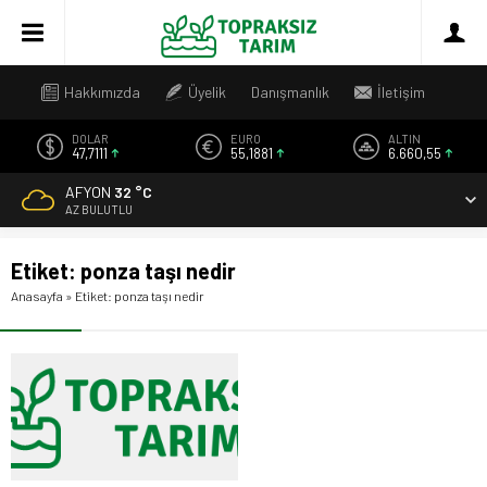
Hakkımızda
Üyelik
Danışmanlık
İletişim
DOLAR
EURO
ALTIN
47,7111
55,1881
6.660,55
AFYON
32 °C
AZ BULUTLU
Etiket:
ponza taşı nedir
Anasayfa
»
Etiket: ponza taşı nedir