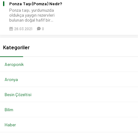
Ponza Taşı (Pomza) Nedir?
Ponza taşı, yurdumuzda
oldukça yaygın rezervleri
bulunan doğal hafif bir...
26.03.2021
0
Kategoriler
Aeroponik
Aronya
Besin Çözeltisi
Bilim
Haber