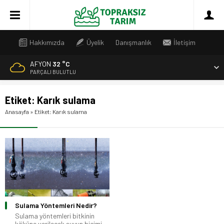
Hakkımızda
Üyelik
Danışmanlık
İletişim
AFYON
32 °C
PARÇALI BULUTLU
Etiket:
Karık sulama
Anasayfa
»
Etiket: Karık sulama
Sulama Yöntemleri Nedir?
Sulama yöntemleri bitkinin
köküne verilecek suyun biçimi,