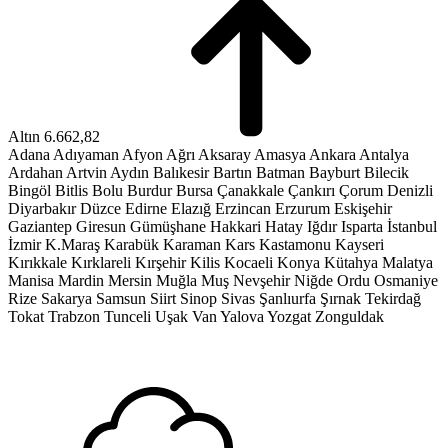
Altın
6.662,82
Adana
Adıyaman
Afyon
Ağrı
Aksaray
Amasya
Ankara
Antalya
Ardahan
Artvin
Aydın
Balıkesir
Bartın
Batman
Bayburt
Bilecik
Bingöl
Bitlis
Bolu
Burdur
Bursa
Çanakkale
Çankırı
Çorum
Denizli
Diyarbakır
Düzce
Edirne
Elazığ
Erzincan
Erzurum
Eskişehir
Gaziantep
Giresun
Gümüşhane
Hakkari
Hatay
Iğdır
Isparta
İstanbul
İzmir
K.Maraş
Karabük
Karaman
Kars
Kastamonu
Kayseri
Kırıkkale
Kırklareli
Kırşehir
Kilis
Kocaeli
Konya
Kütahya
Malatya
Manisa
Mardin
Mersin
Muğla
Muş
Nevşehir
Niğde
Ordu
Osmaniye
Rize
Sakarya
Samsun
Siirt
Sinop
Sivas
Şanlıurfa
Şırnak
Tekirdağ
Tokat
Trabzon
Tunceli
Uşak
Van
Yalova
Yozgat
Zonguldak