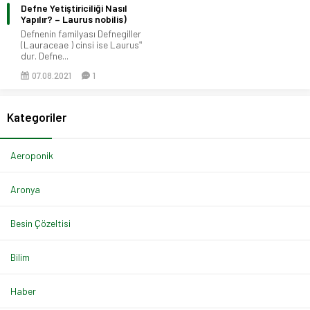
Defne Yetiştiriciliği Nasıl
Yapılır? – Laurus nobilis)
Defnenin familyası Defnegiller
(Lauraceae ) cinsi ise Laurus‟
dur. Defne...
07.08.2021
1
Kategoriler
Aeroponik
Aronya
Besin Çözeltisi
Bilim
Haber