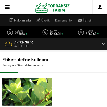
Hakkımızda
Üyelik
Danışmanlık
İletişim
DOLAR
EURO
ALTIN
47,3978
54,0601
6.162,69
AFYON
30 °C
AZ BULUTLU
Etiket:
defne kullnımı
Anasayfa
»
Etiket: defne kullnımı