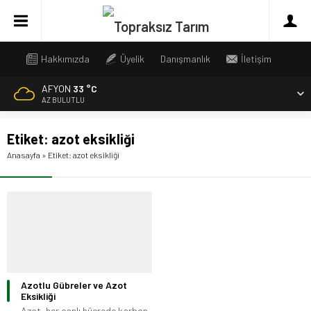
Hakkımızda
Üyelik
Danışmanlık
İletişim
AFYON
33 °C
AZ BULUTLU
Etiket:
azot eksikliği
Anasayfa
»
Etiket: azot eksikliği
Azotlu Gübreler ve Azot
Eksikliği
Azot, her canlı hücrede karbon